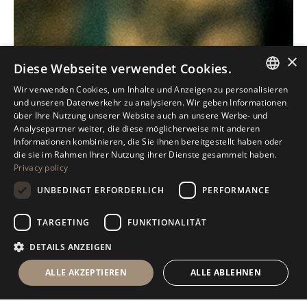
×
Diese Webseite verwendet Cookies.
Wir verwenden Cookies, um Inhalte und Anzeigen zu personalisieren
ITALIAN
und unseren Datenverkehr zu analysieren. Wir geben Informationen
über Ihre Nutzung unserer Website auch an unsere Werbe- und
ENGLISH
Analysepartner weiter, die diese möglicherweise mit anderen
Informationen kombinieren, die Sie ihnen bereitgestellt haben oder
SPANISH
die sie im Rahmen Ihrer Nutzung ihrer Dienste gesammelt haben.
Privacy policy
GERMAN
UNBEDINGT ERFORDERLICH
PERFORMANCE
RUSSIAN
FRENCH
TARGETING
FUNKTIONALITÄT
DETAILS ANZEIGEN
ALLE AKZEPTIEREN
ALLE ABLEHNEN