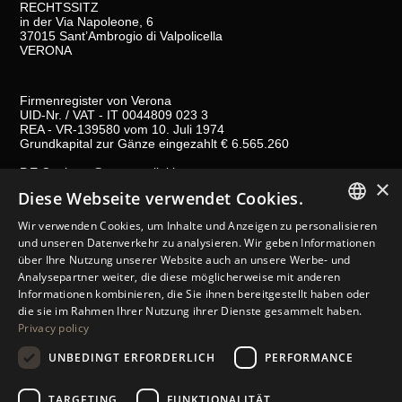
RECHTSSITZ
in der Via Napoleone, 6
37015 Sant’Ambrogio di Valpolicella
VERONA
Firmenregister von Verona
UID-Nr. / VAT - IT 0044809 023 3
REA - VR-139580 vom 10. Juli 1974
Grundkapital zur Gänze eingezahlt € 6.565.260
P.E.C.
al.spa@pec.antolini.it
×
Diese Webseite verwendet Cookies.
GENERAL TERMS AND CONDITIONS OF SALES
Wir verwenden Cookies, um Inhalte und Anzeigen zu personalisieren
ITALIAN
und unseren Datenverkehr zu analysieren. Wir geben Informationen
GESETZLICHE BESTIMMUNGEN
über Ihre Nutzung unserer Website auch an unsere Werbe- und
ENGLISH
Analysepartner weiter, die diese möglicherweise mit anderen
COOKIES
Informationen kombinieren, die Sie ihnen bereitgestellt haben oder
SPANISH
STORE-FINDER
die sie im Rahmen Ihrer Nutzung ihrer Dienste gesammelt haben.
Privacy policy
GERMAN
KONTAKT
UNBEDINGT ERFORDERLICH
PERFORMANCE
FOLGEN SIE UNS
RUSSIAN
FRENCH
TARGETING
FUNKTIONALITÄT