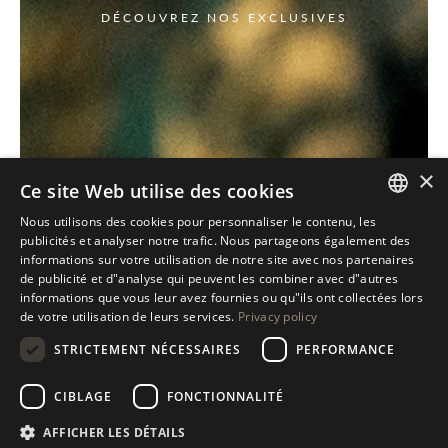
DÉCOUVREZ NOS EXCLUSIVES
×
Ce site Web utilise des cookies
Nous utilisons des cookies pour personnaliser le contenu, les
ITALIAN
publicités et analyser notre trafic. Nous partageons également des
informations sur votre utilisation de notre site avec nos partenaires
ENGLISH
de publicité et d"analyse qui peuvent les combiner avec d"autres
informations que vous leur avez fournies ou qu"ils ont collectées lors
SPANISH
de votre utilisation de leurs services.
Privacy policy
GERMAN
STRICTEMENT NÉCESSAIRES
PERFORMANCE
RUSSIAN
CIBLAGE
FONCTIONNALITÉ
FRENCH
AFFICHER LES DÉTAILS