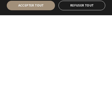
ACCEPTER TOUT
REFUSER TOUT
Antolini Luigi
& C. S.p.a.
®
Société de droit italien
SIÈGE SOCIAL
Via Napoleone, 6
37015 Sant’Ambrogio di Valpolicella
VERONA
Registre des entreprises de Vérone
Num. intracom. / VAT - IT 0044809 023 3
REA - VR-139580 du 10 juillet 1974
Capital social € 6.565.260 E.V.
P.E.C.
al.spa@pec.antolini.it