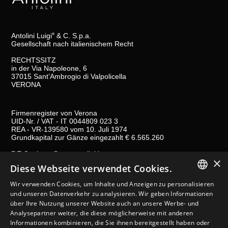
Antolini Luigi
& C. S.p.a.
®
Gesellschaft nach italienischem Recht
RECHTSSITZ
in der Via Napoleone, 6
37015 Sant’Ambrogio di Valpolicella
VERONA
Firmenregister von Verona
UID-Nr. / VAT - IT 0044809 023 3
REA - VR-139580 vom 10. Juli 1974
Grundkapital zur Gänze eingezahlt € 6.565.260
P.E.C.
al.spa@pec.antolini.it
×
Diese Webseite verwendet Cookies.
GENERAL TERMS AND CONDITIONS OF SALES
Wir verwenden Cookies, um Inhalte und Anzeigen zu personalisieren
ITALIAN
und unseren Datenverkehr zu analysieren. Wir geben Informationen
GESETZLICHE BESTIMMUNGEN
über Ihre Nutzung unserer Website auch an unsere Werbe- und
ENGLISH
Analysepartner weiter, die diese möglicherweise mit anderen
COOKIES
Informationen kombinieren, die Sie ihnen bereitgestellt haben oder
SPANISH
STORE-FINDER