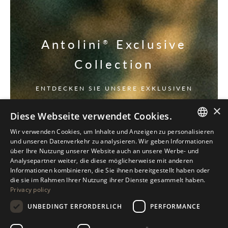
Antolini
Exclusive
®
Collection
ENTDECKEN SIE UNSERE EXKLUSIVEN
×
Diese Webseite verwendet Cookies.
Wir verwenden Cookies, um Inhalte und Anzeigen zu personalisieren
ITALIAN
und unseren Datenverkehr zu analysieren. Wir geben Informationen
über Ihre Nutzung unserer Website auch an unsere Werbe- und
ENGLISH
Analysepartner weiter, die diese möglicherweise mit anderen
Informationen kombinieren, die Sie ihnen bereitgestellt haben oder
SPANISH
die sie im Rahmen Ihrer Nutzung ihrer Dienste gesammelt haben.
Privacy policy
GERMAN
UNBEDINGT ERFORDERLICH
PERFORMANCE
RUSSIAN
FRENCH