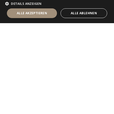
DETAILS ANZEIGEN
ALLE AKZEPTIEREN
ALLE ABLEHNEN
Antolini Luigi
& C. S.p.a.
®
Gesellschaft nach italienischem Recht
RECHTSSITZ
in der Via Napoleone, 6
37015 Sant’Ambrogio di Valpolicella
VERONA
Firmenregister von Verona
UID-Nr. / VAT - IT 0044809 023 3
REA - VR-139580 vom 10. Juli 1974
Grundkapital zur Gänze eingezahlt € 6.565.260