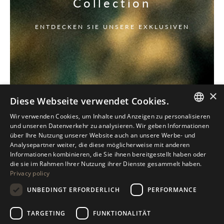
Collection
ENTDECKEN SIE UNSERE EXKLUSIVEN
×
Diese Webseite verwendet Cookies.
Wir verwenden Cookies, um Inhalte und Anzeigen zu personalisieren
ITALIAN
und unseren Datenverkehr zu analysieren. Wir geben Informationen
über Ihre Nutzung unserer Website auch an unsere Werbe- und
ENGLISH
Analysepartner weiter, die diese möglicherweise mit anderen
Informationen kombinieren, die Sie ihnen bereitgestellt haben oder
SPANISH
die sie im Rahmen Ihrer Nutzung ihrer Dienste gesammelt haben.
Privacy policy
GERMAN
UNBEDINGT ERFORDERLICH
PERFORMANCE
RUSSIAN
FRENCH
TARGETING
FUNKTIONALITÄT