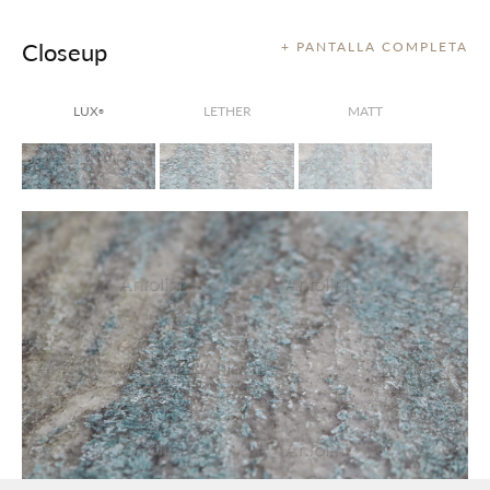
Closeup
+ PANTALLA COMPLETA
LUX
LETHER
MATT
®