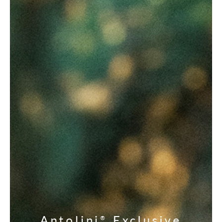
Antolini
Exclusive
®