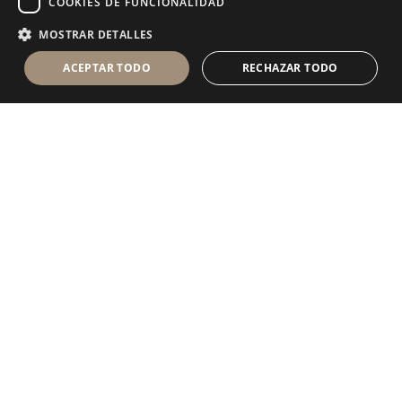
COOKIES DE FUNCIONALIDAD
MOSTRAR DETALLES
ACEPTAR TODO
RECHAZAR TODO
Antolini Luigi
& C. S.p.a.
®
sociedad de derecho italiano con
DOMICILIO SOCIAL
en Via Napoleone, 6
37015 Sant’Ambrogio di Valpolicella
VERONA
Registro mercantil de Verona
NIF-CIF - IT 0044809 023 3