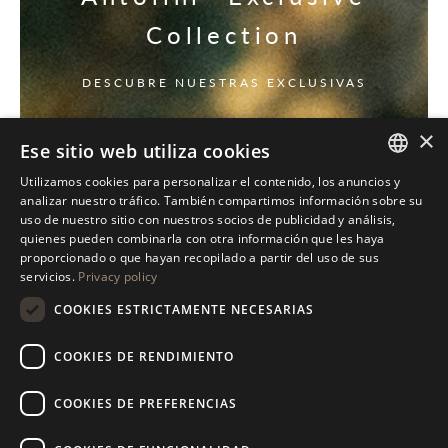
Collection
DESCUBRE NUESTRAS EXCLUSIVAS
×
Ese sitio web utiliza cookies
Utilizamos cookies para personalizar el contenido, los anuncios y
ITALIAN
analizar nuestro tráfico. También compartimos información sobre su
uso de nuestro sitio con nuestros socios de publicidad y análisis,
ENGLISH
quienes pueden combinarla con otra información que les haya
proporcionado o que hayan recopilado a partir del uso de sus
SPANISH
servicios.
Privacy policy
GERMAN
COOKIES ESTRICTAMENTE NECESARIAS
RUSSIAN
COOKIES DE RENDIMIENTO
FRENCH
COOKIES DE PREFERENCIAS