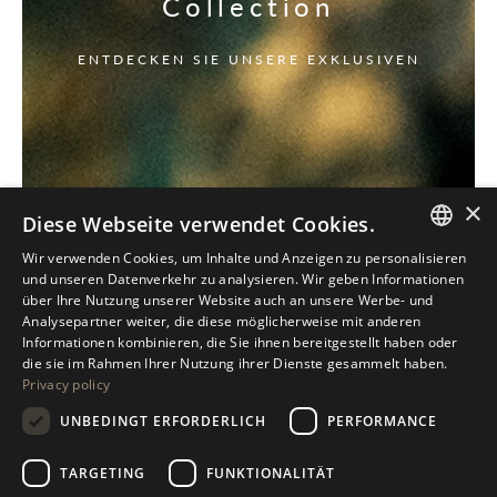
Collection
ENTDECKEN SIE UNSERE EXKLUSIVEN
×
Diese Webseite verwendet Cookies.
Wir verwenden Cookies, um Inhalte und Anzeigen zu personalisieren
ITALIAN
und unseren Datenverkehr zu analysieren. Wir geben Informationen
über Ihre Nutzung unserer Website auch an unsere Werbe- und
ENGLISH
Analysepartner weiter, die diese möglicherweise mit anderen
Informationen kombinieren, die Sie ihnen bereitgestellt haben oder
SPANISH
die sie im Rahmen Ihrer Nutzung ihrer Dienste gesammelt haben.
Privacy policy
GERMAN
UNBEDINGT ERFORDERLICH
PERFORMANCE
RUSSIAN
FRENCH
TARGETING
FUNKTIONALITÄT