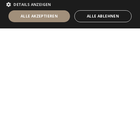
DETAILS ANZEIGEN
ALLE AKZEPTIEREN
ALLE ABLEHNEN
Antolini Luigi
& C. S.p.a.
®
Gesellschaft nach italienischem Recht
RECHTSSITZ
in der Via Napoleone, 6
37015 Sant’Ambrogio di Valpolicella
VERONA
Firmenregister von Verona
UID-Nr. / VAT - IT 0044809 023 3
REA - VR-139580 vom 10. Juli 1974
Grundkapital zur Gänze eingezahlt € 6.565.260