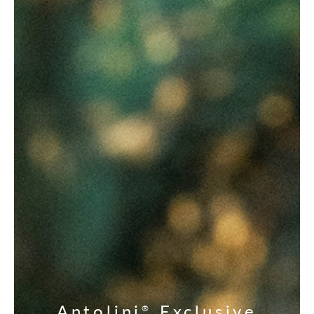
Antolini
Exclusive
®