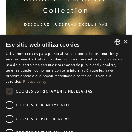
Collection
DESCUBRE NUESTRAS EXCLUSIVAS
×
Ese sitio web utiliza cookies
Utilizamos cookies para personalizar el contenido, los anuncios y
ITALIAN
analizar nuestro tráfico. También compartimos información sobre su
uso de nuestro sitio con nuestros socios de publicidad y análisis,
ENGLISH
quienes pueden combinarla con otra información que les haya
proporcionado o que hayan recopilado a partir del uso de sus
SPANISH
servicios.
Privacy policy
GERMAN
COOKIES ESTRICTAMENTE NECESARIAS
RUSSIAN
COOKIES DE RENDIMIENTO
FRENCH
COOKIES DE PREFERENCIAS