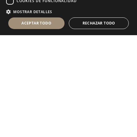
COOKIES DE FUNCIONALIDAD
MOSTRAR DETALLES
ACEPTAR TODO
RECHAZAR TODO
Antolini Luigi
& C. S.p.a.
®
sociedad de derecho italiano con
DOMICILIO SOCIAL
en Via Napoleone, 6
37015 Sant’Ambrogio di Valpolicella
VERONA
Registro mercantil de Verona
NIF-CIF - IT 0044809 023 3