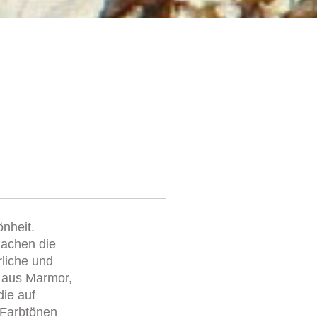
önheit.
 machen die
rliche und
n aus Marmor,
die auf
 Farbtönen