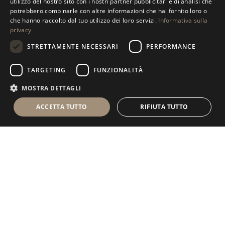
utilizzo del nostro sito con i nostri partner pubblicitari e di analisi che
ENGLISH
potrebbero combinarle con altre informazioni che hai fornito loro o
che hanno raccolto dal tuo utilizzo dei loro servizi.
Informativa sulla
SPANISH
privacy
GERMAN
STRETTAMENTE NECESSARI
PERFORMANCE
RUSSIAN
TARGETING
FUNZIONALITÀ
FRENCH
MOSTRA DETTAGLI
ACCETTA TUTTO
RIFIUTA TUTTO
Antolini Luigi
& C. S.p.a.
®