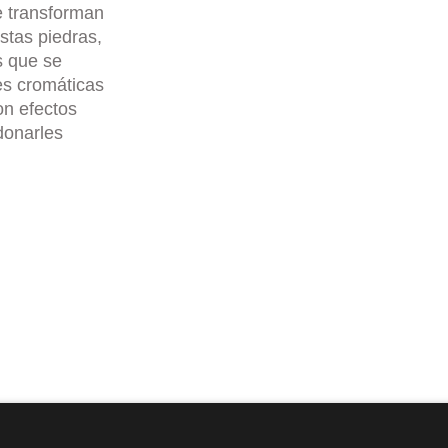
e transforman
stas piedras,
s que se
es cromáticas
on efectos
donarles