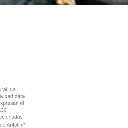
ral. La
tividad para
expresan el
130
eccionadas
de Antolini
.
®