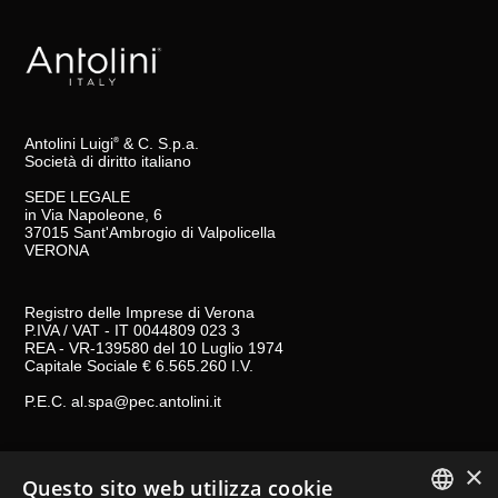
Antolini Luigi
& C. S.p.a.
®
Società di diritto italiano
SEDE LEGALE
in Via Napoleone, 6
37015 Sant'Ambrogio di Valpolicella
VERONA
Registro delle Imprese di Verona
P.IVA / VAT - IT 0044809 023 3
REA - VR-139580 del 10 Luglio 1974
Capitale Sociale € 6.565.260 I.V.
P.E.C.
al.spa@pec.antolini.it
CONDIZIONI GENERALI DI VENDITA
×
Questo sito web utilizza cookie
NOTE LEGALI