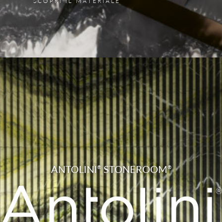
SCOPRI IL MATERIALE
ANTOLINI
STONEROOM
®
®