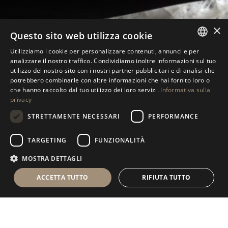
×
Questo sito web utilizza cookie
Utilizziamo i cookie per personalizzare contenuti, annunci e per
ANTOLINI
TABLEWARE COLLECTION
ITALIAN
®
analizzare il nostro traffico. Condividiamo inoltre informazioni sul tuo
utilizzo del nostro sito con i nostri partner pubblicitari e di analisi che
ENGLISH
potrebbero combinarle con altre informazioni che hai fornito loro o
che hanno raccolto dal tuo utilizzo dei loro servizi.
Informativa sulla
SPANISH
privacy
GERMAN
STRETTAMENTE NECESSARI
PERFORMANCE
RUSSIAN
TARGETING
FUNZIONALITÀ
I
S
C
R
I
V
I
T
I
A
L
L
A
N
E
W
S
L
E
T
T
E
R
FRENCH
MOSTRA DETTAGLI
ACCETTA TUTTO
RIFIUTA TUTTO