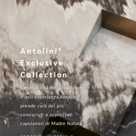
Antolini
®
Exclusive
Collection
L'esclusività della tradizione
e dell'esperienza Antolini
si
®
prende cura dei più
conosciuti e apprezzati
capolavori di Madre Natura.