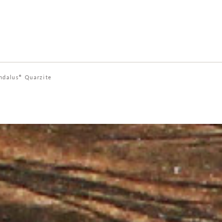
ndalus
Quarzite
®