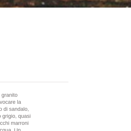
 granito
vocare la
o di sandalo,
 grigio, quasi
icchi marroni
’acqua. Un