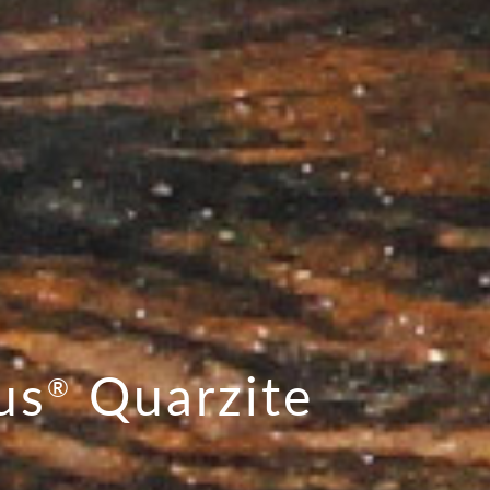
us
Quarzite
®