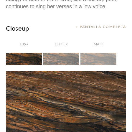
continues to sing her verses in a low voice.
Closeup
+ PANTALLA COMPLETA
LUX
LETHER
MATT
®