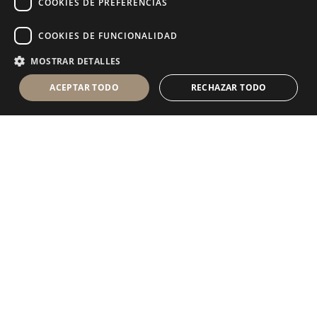
COOKIES DE PREFERENCIAS
COOKIES DE FUNCIONALIDAD
MOSTRAR DETALLES
ACEPTAR TODO
RECHAZAR TODO
Antolini Luigi
& C. S.p.a.
®
sociedad de derecho italiano con
DOMICILIO SOCIAL
en Via Napoleone, 6
37015 Sant’Ambrogio di Valpolicella
VERONA