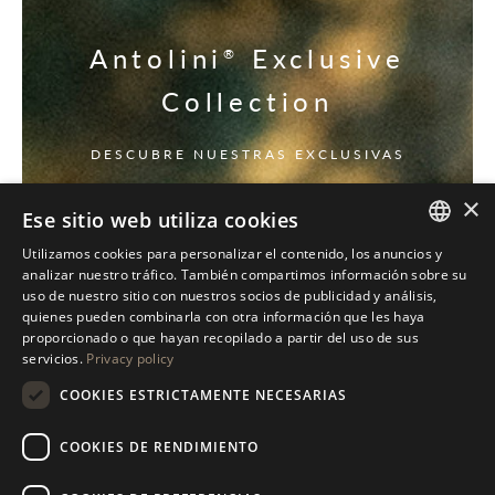
Antolini
Exclusive
®
Collection
DESCUBRE NUESTRAS EXCLUSIVAS
×
Ese sitio web utiliza cookies
Utilizamos cookies para personalizar el contenido, los anuncios y
ITALIAN
analizar nuestro tráfico. También compartimos información sobre su
uso de nuestro sitio con nuestros socios de publicidad y análisis,
ENGLISH
quienes pueden combinarla con otra información que les haya
proporcionado o que hayan recopilado a partir del uso de sus
SPANISH
servicios.
Privacy policy
GERMAN
COOKIES ESTRICTAMENTE NECESARIAS
RUSSIAN
COOKIES DE RENDIMIENTO
FRENCH