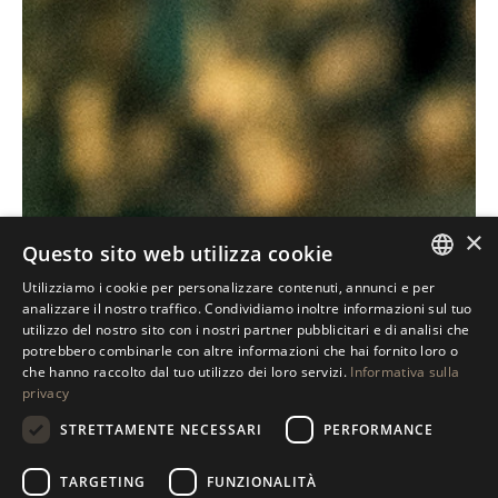
×
Questo sito web utilizza cookie
Utilizziamo i cookie per personalizzare contenuti, annunci e per
ITALIAN
analizzare il nostro traffico. Condividiamo inoltre informazioni sul tuo
utilizzo del nostro sito con i nostri partner pubblicitari e di analisi che
ENGLISH
potrebbero combinarle con altre informazioni che hai fornito loro o
che hanno raccolto dal tuo utilizzo dei loro servizi.
Informativa sulla
SPANISH
privacy
GERMAN
STRETTAMENTE NECESSARI
PERFORMANCE
RUSSIAN
TARGETING
FUNZIONALITÀ
FRENCH