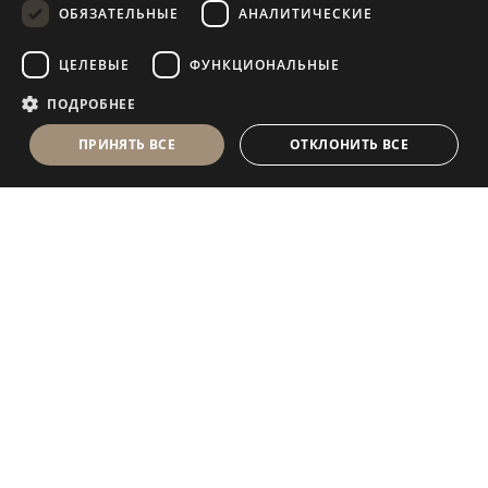
ОБЯЗАТЕЛЬНЫЕ
АНАЛИТИЧЕСКИЕ
FRENCH
ЦЕЛЕВЫЕ
ФУНКЦИОНАЛЬНЫЕ
ПОДРОБНЕЕ
ПРИНЯТЬ ВСЕ
ОТКЛОНИТЬ ВСЕ
Antolini Luigi
& C. S.p.a.
®
Компания, осуществляющая деятельность согласно
законодательству Италии
ЮРИДИЧЕСКИЙ АДРЕС
in Via Napoleone, 6
37015 Sant’Ambrogio di Valpolicella
VERONA
Регистр юридических лиц Вероны
P.IVA / VAT (Номер плательщика НДС) - IT 0044809
023 3
REA - VR-139580 от 10 июля 1974 г.
Уставный капитал € 6 565 260 полностью внесенный
Электронный адрес P.E.C.
al.spa@pec.antolini.it