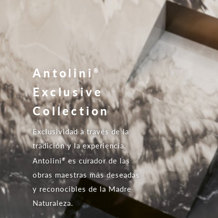
Antolini
®
Exclusive
Collection
Exclusividad a través de la
tradición y la experiencia.
Antolini
es curador de las
®
obras maestras más deseadas
y reconocibles de la Madre
Naturaleza.