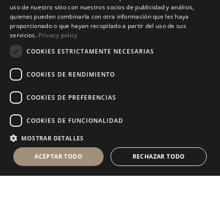
uso de nuestro sitio con nuestros socios de publicidad y análisis,
ENGLISH
quienes pueden combinarla con otra información que les haya
proporcionado o que hayan recopilado a partir del uso de sus
SPANISH
servicios.
Privacy policy
GERMAN
ANTOLINI
TABLEWARE COLLECTION
®
COOKIES ESTRICTAMENTE NECESARIAS
RUSSIAN
COOKIES DE RENDIMIENTO
FRENCH
COOKIES DE PREFERENCIAS
COOKIES DE FUNCIONALIDAD
S
U
S
C
R
Í
B
E
T
E
A
L
A
N
E
W
S
L
E
T
T
E
R
MOSTRAR DETALLES
ACEPTAR TODO
RECHAZAR TODO