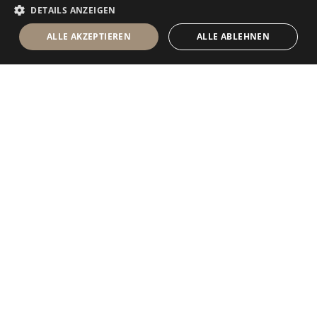
DETAILS ANZEIGEN
ALLE AKZEPTIEREN
ALLE ABLEHNEN
Antolini Luigi
& C. S.p.a.
®
Gesellschaft nach italienischem Recht
RECHTSSITZ
in der Via Napoleone, 6
37015 Sant’Ambrogio di Valpolicella
VERONA
Firmenregister von Verona
UID-Nr. / VAT - IT 0044809 023 3
REA - VR-139580 vom 10. Juli 1974
Grundkapital zur Gänze eingezahlt € 6.565.260