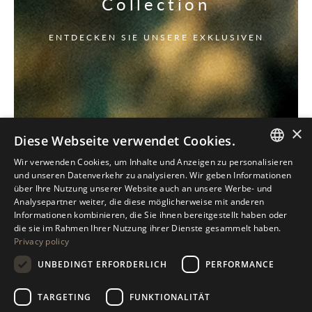
Collection
ENTDECKEN SIE UNSERE EXKLUSIVEN
×
Diese Webseite verwendet Cookies.
Wir verwenden Cookies, um Inhalte und Anzeigen zu personalisieren
ITALIAN
und unseren Datenverkehr zu analysieren. Wir geben Informationen
über Ihre Nutzung unserer Website auch an unsere Werbe- und
ENGLISH
Analysepartner weiter, die diese möglicherweise mit anderen
Informationen kombinieren, die Sie ihnen bereitgestellt haben oder
SPANISH
die sie im Rahmen Ihrer Nutzung ihrer Dienste gesammelt haben.
Privacy policy
GERMAN
UNBEDINGT ERFORDERLICH
PERFORMANCE
RUSSIAN
FRENCH
TARGETING
FUNKTIONALITÄT