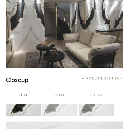
Closeup
+ VOLLBILDSCHIRM
LUX
MATT
LETHER
®