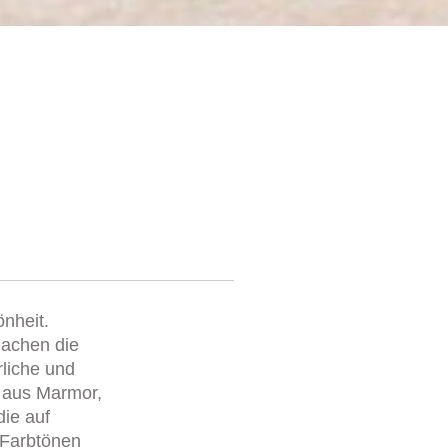
önheit.
 machen die
rliche und
n aus Marmor,
die auf
 Farbtönen