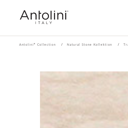
Antolini
Collection
/
Natural Stone Kollektion
/
Tr
®