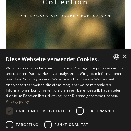
Collection
ENTDECKEN SIE UNSERE EXKLUSIVEN
×
Diese Webseite verwendet Cookies.
Wir verwenden Cookies, um Inhalte und Anzeigen zu personalisieren
ITALIAN
und unseren Datenverkehr zu analysieren. Wir geben Informationen
über Ihre Nutzung unserer Website auch an unsere Werbe- und
ENGLISH
Analysepartner weiter, die diese möglicherweise mit anderen
Informationen kombinieren, die Sie ihnen bereitgestellt haben oder
SPANISH
die sie im Rahmen Ihrer Nutzung ihrer Dienste gesammelt haben.
Privacy policy
GERMAN
UNBEDINGT ERFORDERLICH
PERFORMANCE
RUSSIAN
FRENCH
TARGETING
FUNKTIONALITÄT