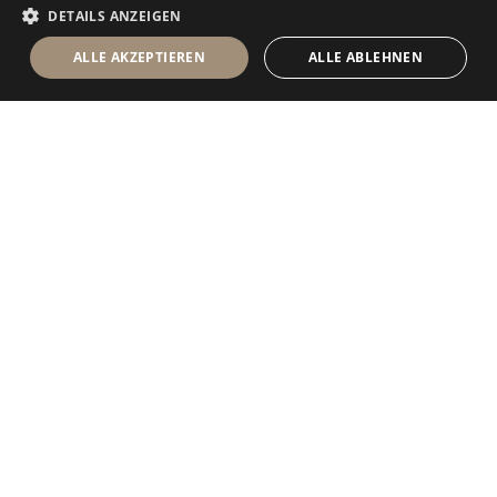
DETAILS ANZEIGEN
ALLE AKZEPTIEREN
ALLE ABLEHNEN
Antolini Luigi
& C. S.p.a.
®
Gesellschaft nach italienischem Recht
RECHTSSITZ
in der Via Napoleone, 6
37015 Sant’Ambrogio di Valpolicella
VERONA
Firmenregister von Verona
UID-Nr. / VAT - IT 0044809 023 3
REA - VR-139580 vom 10. Juli 1974
Grundkapital zur Gänze eingezahlt € 6.565.260