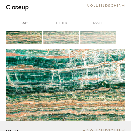
Closeup
+ VOLLBILDSCHIRM
LUX
LETHER
MATT
®
+ VOLLBILDSCHIRM