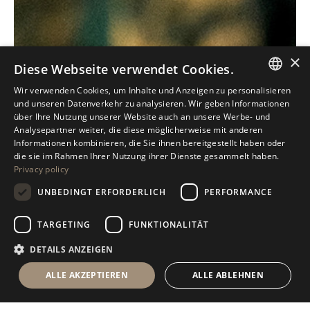
×
Diese Webseite verwendet Cookies.
Wir verwenden Cookies, um Inhalte und Anzeigen zu personalisieren
ITALIAN
und unseren Datenverkehr zu analysieren. Wir geben Informationen
über Ihre Nutzung unserer Website auch an unsere Werbe- und
ENGLISH
Analysepartner weiter, die diese möglicherweise mit anderen
Informationen kombinieren, die Sie ihnen bereitgestellt haben oder
SPANISH
die sie im Rahmen Ihrer Nutzung ihrer Dienste gesammelt haben.
Privacy policy
GERMAN
UNBEDINGT ERFORDERLICH
PERFORMANCE
RUSSIAN
FRENCH
TARGETING
FUNKTIONALITÄT
DETAILS ANZEIGEN
ALLE AKZEPTIEREN
ALLE ABLEHNEN