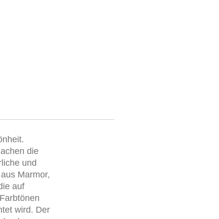
önheit.
 machen die
rliche und
n aus Marmor,
die auf
 Farbtönen
tet wird. Der