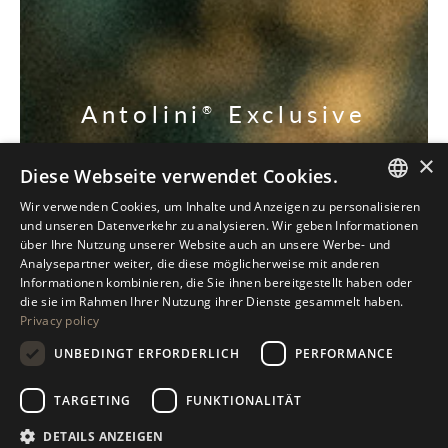
Antolini
Exclusive
®
Collection
×
Diese Webseite verwendet Cookies.
ENTDECKEN SIE UNSERE EXKLUSIVEN
Wir verwenden Cookies, um Inhalte und Anzeigen zu personalisieren
ITALIAN
und unseren Datenverkehr zu analysieren. Wir geben Informationen
über Ihre Nutzung unserer Website auch an unsere Werbe- und
ENGLISH
Analysepartner weiter, die diese möglicherweise mit anderen
Informationen kombinieren, die Sie ihnen bereitgestellt haben oder
SPANISH
die sie im Rahmen Ihrer Nutzung ihrer Dienste gesammelt haben.
Privacy policy
GERMAN
UNBEDINGT ERFORDERLICH
PERFORMANCE
RUSSIAN
FRENCH
TARGETING
FUNKTIONALITÄT
DETAILS ANZEIGEN