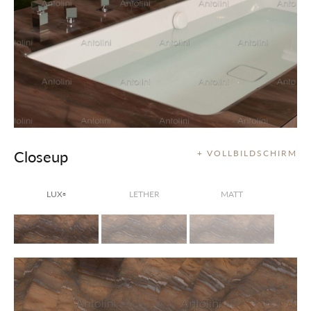
Closeup
+ VOLLBILDSCHIRM
LUX
LETHER
MATT
®