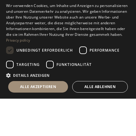
Wir verwenden Cookies, um Inhalte und Anzeigen zu personalisieren
ITALIAN
und unseren Datenverkehr zu analysieren. Wir geben Informationen
über Ihre Nutzung unserer Website auch an unsere Werbe- und
Antolini
Exclusive
®
ENGLISH
Analysepartner weiter, die diese möglicherweise mit anderen
Informationen kombinieren, die Sie ihnen bereitgestellt haben oder
Collection
SPANISH
die sie im Rahmen Ihrer Nutzung ihrer Dienste gesammelt haben.
Privacy policy
GERMAN
ENTDECKEN SIE UNSERE EXKLUSIVEN
UNBEDINGT ERFORDERLICH
PERFORMANCE
RUSSIAN
FRENCH
TARGETING
FUNKTIONALITÄT
DETAILS ANZEIGEN
ALLE AKZEPTIEREN
ALLE ABLEHNEN