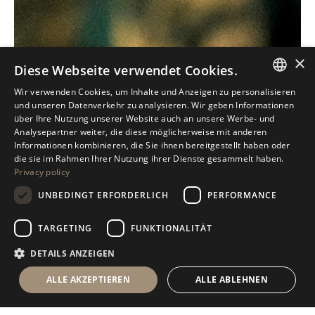
×
Diese Webseite verwendet Cookies.
Wir verwenden Cookies, um Inhalte und Anzeigen zu personalisieren
ITALIAN
und unseren Datenverkehr zu analysieren. Wir geben Informationen
über Ihre Nutzung unserer Website auch an unsere Werbe- und
ENGLISH
Analysepartner weiter, die diese möglicherweise mit anderen
Informationen kombinieren, die Sie ihnen bereitgestellt haben oder
SPANISH
die sie im Rahmen Ihrer Nutzung ihrer Dienste gesammelt haben.
Privacy policy
GERMAN
UNBEDINGT ERFORDERLICH
PERFORMANCE
RUSSIAN
FRENCH
TARGETING
FUNKTIONALITÄT
DETAILS ANZEIGEN
ALLE AKZEPTIEREN
ALLE ABLEHNEN