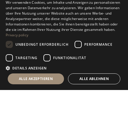
Wir verwenden Cookies, um Inhalte und Anzeigen zu personalisieren
ITALIAN
und unseren Datenverkehr zu analysieren. Wir geben Informationen
über Ihre Nutzung unserer Website auch an unsere Werbe- und
ENGLISH
Analysepartner weiter, die diese möglicherweise mit anderen
Informationen kombinieren, die Sie ihnen bereitgestellt haben oder
SPANISH
die sie im Rahmen Ihrer Nutzung ihrer Dienste gesammelt haben.
Privacy policy
GERMAN
UNBEDINGT ERFORDERLICH
PERFORMANCE
RUSSIAN
FRENCH
TARGETING
FUNKTIONALITÄT
DETAILS ANZEIGEN
ALLE AKZEPTIEREN
ALLE ABLEHNEN