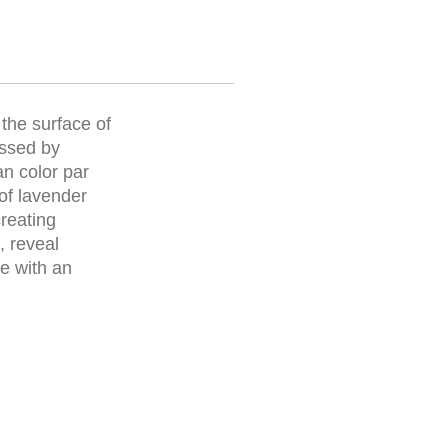
the surface of
ossed by
an color par
 of lavender
reating
, reveal
e with an