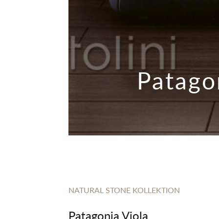
Patago
NATURAL STONE KOLLEKTION
Patagonia Viola