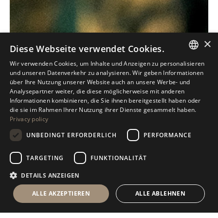
×
Diese Webseite verwendet Cookies.
Wir verwenden Cookies, um Inhalte und Anzeigen zu personalisieren
ITALIAN
und unseren Datenverkehr zu analysieren. Wir geben Informationen
über Ihre Nutzung unserer Website auch an unsere Werbe- und
ENGLISH
Analysepartner weiter, die diese möglicherweise mit anderen
Informationen kombinieren, die Sie ihnen bereitgestellt haben oder
SPANISH
die sie im Rahmen Ihrer Nutzung ihrer Dienste gesammelt haben.
Privacy policy
GERMAN
UNBEDINGT ERFORDERLICH
PERFORMANCE
RUSSIAN
FRENCH
TARGETING
FUNKTIONALITÄT
DETAILS ANZEIGEN
ALLE AKZEPTIEREN
ALLE ABLEHNEN