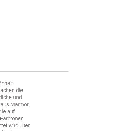
önheit.
 machen die
rliche und
n aus Marmor,
die auf
 Farbtönen
tet wird. Der