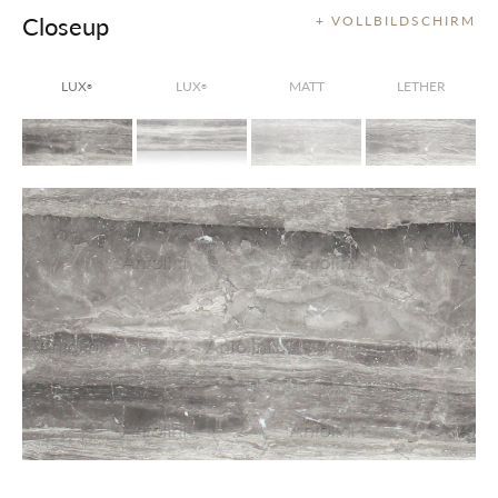
Closeup
+ VOLLBILDSCHIRM
LUX
LUX
MATT
LETHER
®
®