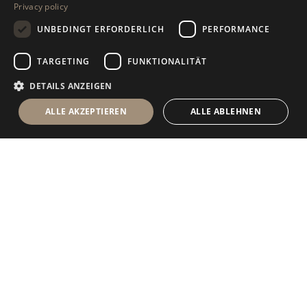
Privacy policy
GERMAN
UNBEDINGT ERFORDERLICH
PERFORMANCE
RUSSIAN
FRENCH
TARGETING
FUNKTIONALITÄT
DETAILS ANZEIGEN
ALLE AKZEPTIEREN
ALLE ABLEHNEN
Antolini Luigi
& C. S.p.a.
®
Gesellschaft nach italienischem Recht
RECHTSSITZ
in der Via Napoleone, 6
37015 Sant’Ambrogio di Valpolicella
VERONA
Firmenregister von Verona
UID-Nr. / VAT - IT 0044809 023 3
REA - VR-139580 vom 10. Juli 1974
Grundkapital zur Gänze eingezahlt € 6.565.260