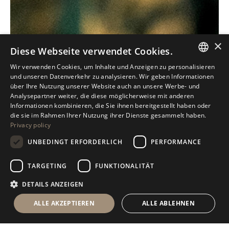
×
Diese Webseite verwendet Cookies.
Wir verwenden Cookies, um Inhalte und Anzeigen zu personalisieren
ITALIAN
und unseren Datenverkehr zu analysieren. Wir geben Informationen
über Ihre Nutzung unserer Website auch an unsere Werbe- und
ENGLISH
Analysepartner weiter, die diese möglicherweise mit anderen
Informationen kombinieren, die Sie ihnen bereitgestellt haben oder
SPANISH
die sie im Rahmen Ihrer Nutzung ihrer Dienste gesammelt haben.
Privacy policy
GERMAN
UNBEDINGT ERFORDERLICH
PERFORMANCE
RUSSIAN
FRENCH
TARGETING
FUNKTIONALITÄT
DETAILS ANZEIGEN
ALLE AKZEPTIEREN
ALLE ABLEHNEN