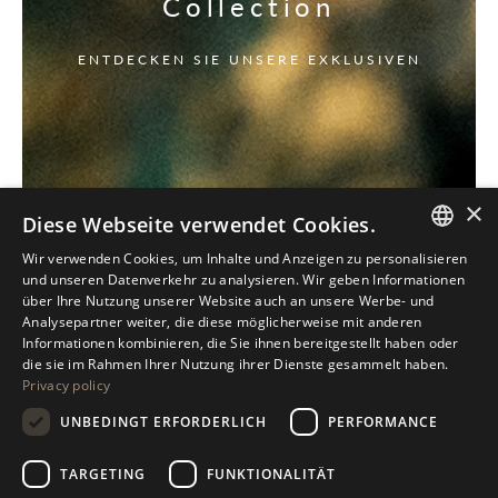
Collection
ENTDECKEN SIE UNSERE EXKLUSIVEN
×
Diese Webseite verwendet Cookies.
Wir verwenden Cookies, um Inhalte und Anzeigen zu personalisieren
ITALIAN
und unseren Datenverkehr zu analysieren. Wir geben Informationen
über Ihre Nutzung unserer Website auch an unsere Werbe- und
ENGLISH
Analysepartner weiter, die diese möglicherweise mit anderen
Informationen kombinieren, die Sie ihnen bereitgestellt haben oder
SPANISH
die sie im Rahmen Ihrer Nutzung ihrer Dienste gesammelt haben.
Privacy policy
GERMAN
UNBEDINGT ERFORDERLICH
PERFORMANCE
RUSSIAN
FRENCH
TARGETING
FUNKTIONALITÄT