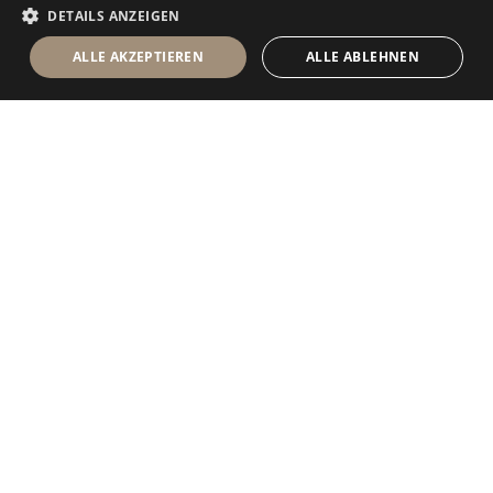
DETAILS ANZEIGEN
ALLE AKZEPTIEREN
ALLE ABLEHNEN
Antolini Luigi
& C. S.p.a.
®
Gesellschaft nach italienischem Recht
RECHTSSITZ
in der Via Napoleone, 6
37015 Sant’Ambrogio di Valpolicella
VERONA
Firmenregister von Verona
UID-Nr. / VAT - IT 0044809 023 3
REA - VR-139580 vom 10. Juli 1974
Grundkapital zur Gänze eingezahlt € 6.565.260