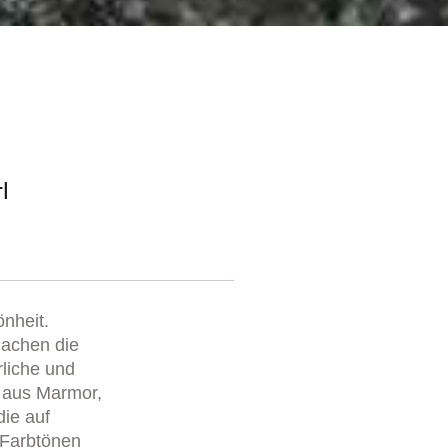
l
önheit.
 machen die
rliche und
n aus Marmor,
die auf
 Farbtönen