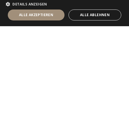
DETAILS ANZEIGEN
ALLE AKZEPTIEREN
ALLE ABLEHNEN
Antolini Luigi
& C. S.p.a.
®
Gesellschaft nach italienischem Recht
RECHTSSITZ
in der Via Napoleone, 6
37015 Sant’Ambrogio di Valpolicella
VERONA
Firmenregister von Verona
UID-Nr. / VAT - IT 0044809 023 3
REA - VR-139580 vom 10. Juli 1974
Grundkapital zur Gänze eingezahlt € 6.565.260