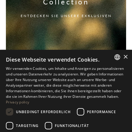
Collection
ENTDECKEN SIE UNSERE EXKLUSIVEN
×
Diese Webseite verwendet Cookies.
Wir verwenden Cookies, um Inhalte und Anzeigen zu personalisieren
ITALIAN
und unseren Datenverkehr zu analysieren. Wir geben Informationen
über Ihre Nutzung unserer Website auch an unsere Werbe- und
ENGLISH
Analysepartner weiter, die diese möglicherweise mit anderen
Informationen kombinieren, die Sie ihnen bereitgestellt haben oder
SPANISH
die sie im Rahmen Ihrer Nutzung ihrer Dienste gesammelt haben.
Privacy policy
GERMAN
UNBEDINGT ERFORDERLICH
PERFORMANCE
RUSSIAN
FRENCH
TARGETING
FUNKTIONALITÄT