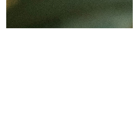
Antolini Luigi
& C. S.p.a.
®
Gesellschaft nach italienischem Recht
RECHTSSITZ
in der Via Napoleone, 6
37015 Sant’Ambrogio di Valpolicella
VERONA
Firmenregister von Verona
UID-Nr. / VAT - IT 0044809 023 3
REA - VR-139580 vom 10. Juli 1974
Grundkapital zur Gänze eingezahlt € 6.565.260