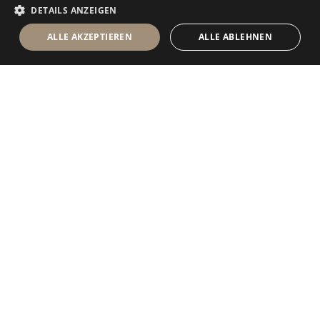
DETAILS ANZEIGEN
ALLE AKZEPTIEREN
ALLE ABLEHNEN
Antolini Luigi
& C. S.p.a.
®
Gesellschaft nach italienischem Recht
RECHTSSITZ
in der Via Napoleone, 6
37015 Sant’Ambrogio di Valpolicella
VERONA
Firmenregister von Verona
UID-Nr. / VAT - IT 0044809 023 3
REA - VR-139580 vom 10. Juli 1974
Grundkapital zur Gänze eingezahlt € 6.565.260