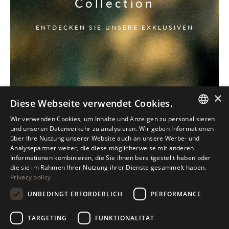
Collection
ENTDECKEN SIE UNSERE EXKLUSIVEN
×
Diese Webseite verwendet Cookies.
Wir verwenden Cookies, um Inhalte und Anzeigen zu personalisieren
ITALIAN
und unseren Datenverkehr zu analysieren. Wir geben Informationen
über Ihre Nutzung unserer Website auch an unsere Werbe- und
ENGLISH
Analysepartner weiter, die diese möglicherweise mit anderen
Informationen kombinieren, die Sie ihnen bereitgestellt haben oder
SPANISH
die sie im Rahmen Ihrer Nutzung ihrer Dienste gesammelt haben.
Privacy policy
GERMAN
UNBEDINGT ERFORDERLICH
PERFORMANCE
RUSSIAN
FRENCH
TARGETING
FUNKTIONALITÄT