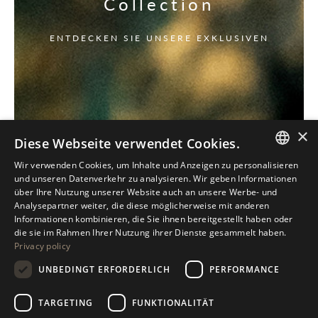
Collection
ENTDECKEN SIE UNSERE EXKLUSIVEN
×
Diese Webseite verwendet Cookies.
Wir verwenden Cookies, um Inhalte und Anzeigen zu personalisieren
ITALIAN
und unseren Datenverkehr zu analysieren. Wir geben Informationen
über Ihre Nutzung unserer Website auch an unsere Werbe- und
ENGLISH
Analysepartner weiter, die diese möglicherweise mit anderen
Informationen kombinieren, die Sie ihnen bereitgestellt haben oder
SPANISH
die sie im Rahmen Ihrer Nutzung ihrer Dienste gesammelt haben.
Privacy policy
GERMAN
UNBEDINGT ERFORDERLICH
PERFORMANCE
RUSSIAN
FRENCH
TARGETING
FUNKTIONALITÄT