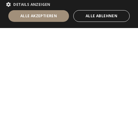
DETAILS ANZEIGEN
ALLE AKZEPTIEREN
ALLE ABLEHNEN
Antolini Luigi
& C. S.p.a.
®
Gesellschaft nach italienischem Recht
RECHTSSITZ
in der Via Napoleone, 6
37015 Sant’Ambrogio di Valpolicella
VERONA
Firmenregister von Verona
UID-Nr. / VAT - IT 0044809 023 3
REA - VR-139580 vom 10. Juli 1974
Grundkapital zur Gänze eingezahlt € 6.565.260