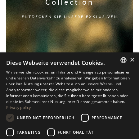
Collection
ENTDECKEN SIE UNSERE EXKLUSIVEN
×
Diese Webseite verwendet Cookies.
Wir verwenden Cookies, um Inhalte und Anzeigen zu personalisieren
ITALIAN
und unseren Datenverkehr zu analysieren. Wir geben Informationen
über Ihre Nutzung unserer Website auch an unsere Werbe- und
ENGLISH
Analysepartner weiter, die diese möglicherweise mit anderen
Informationen kombinieren, die Sie ihnen bereitgestellt haben oder
SPANISH
die sie im Rahmen Ihrer Nutzung ihrer Dienste gesammelt haben.
Privacy policy
GERMAN
UNBEDINGT ERFORDERLICH
PERFORMANCE
RUSSIAN
FRENCH
TARGETING
FUNKTIONALITÄT