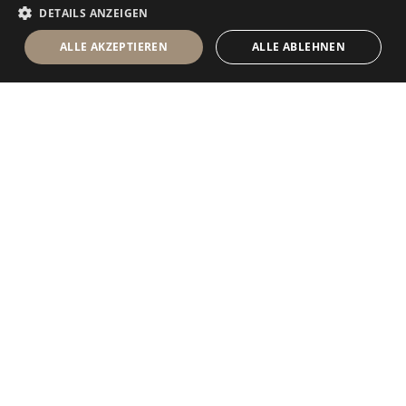
DETAILS ANZEIGEN
ALLE AKZEPTIEREN
ALLE ABLEHNEN
Antolini Luigi
& C. S.p.a.
®
Gesellschaft nach italienischem Recht
RECHTSSITZ
in der Via Napoleone, 6
37015 Sant’Ambrogio di Valpolicella
VERONA
Firmenregister von Verona
UID-Nr. / VAT - IT 0044809 023 3
REA - VR-139580 vom 10. Juli 1974
Grundkapital zur Gänze eingezahlt € 6.565.260