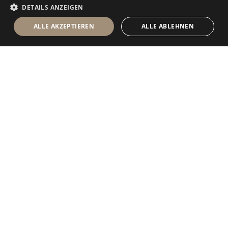
DETAILS ANZEIGEN
ALLE AKZEPTIEREN
ALLE ABLEHNEN
Antolini Luigi
& C. S.p.a.
®
Gesellschaft nach italienischem Recht
RECHTSSITZ
in der Via Napoleone, 6
37015 Sant’Ambrogio di Valpolicella
VERONA
Firmenregister von Verona
UID-Nr. / VAT - IT 0044809 023 3
REA - VR-139580 vom 10. Juli 1974
Grundkapital zur Gänze eingezahlt € 6.565.260