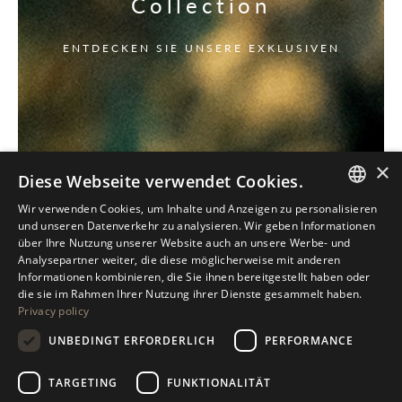
Collection
ENTDECKEN SIE UNSERE EXKLUSIVEN
×
Diese Webseite verwendet Cookies.
Wir verwenden Cookies, um Inhalte und Anzeigen zu personalisieren
ITALIAN
und unseren Datenverkehr zu analysieren. Wir geben Informationen
über Ihre Nutzung unserer Website auch an unsere Werbe- und
ENGLISH
Analysepartner weiter, die diese möglicherweise mit anderen
Informationen kombinieren, die Sie ihnen bereitgestellt haben oder
SPANISH
die sie im Rahmen Ihrer Nutzung ihrer Dienste gesammelt haben.
Privacy policy
GERMAN
UNBEDINGT ERFORDERLICH
PERFORMANCE
RUSSIAN
FRENCH
TARGETING
FUNKTIONALITÄT