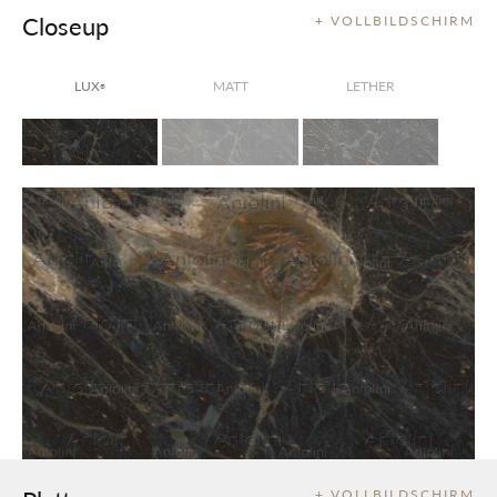
Closeup
+ VOLLBILDSCHIRM
LUX
MATT
LETHER
®
+ VOLLBILDSCHIRM