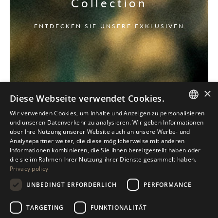
Collection
ENTDECKEN SIE UNSERE EXKLUSIVEN
×
Diese Webseite verwendet Cookies.
Wir verwenden Cookies, um Inhalte und Anzeigen zu personalisieren
ITALIAN
und unseren Datenverkehr zu analysieren. Wir geben Informationen
über Ihre Nutzung unserer Website auch an unsere Werbe- und
ENGLISH
Analysepartner weiter, die diese möglicherweise mit anderen
Informationen kombinieren, die Sie ihnen bereitgestellt haben oder
SPANISH
die sie im Rahmen Ihrer Nutzung ihrer Dienste gesammelt haben.
Privacy policy
GERMAN
UNBEDINGT ERFORDERLICH
PERFORMANCE
RUSSIAN
FRENCH
TARGETING
FUNKTIONALITÄT