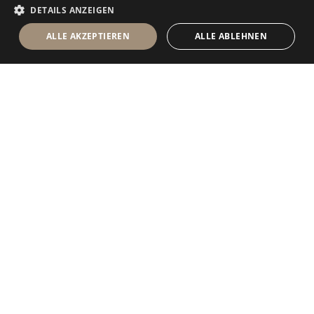
DETAILS ANZEIGEN
ALLE AKZEPTIEREN
ALLE ABLEHNEN
Antolini Luigi
& C. S.p.a.
®
Gesellschaft nach italienischem Recht
RECHTSSITZ
in der Via Napoleone, 6
37015 Sant’Ambrogio di Valpolicella
VERONA
Firmenregister von Verona
UID-Nr. / VAT - IT 0044809 023 3
REA - VR-139580 vom 10. Juli 1974
Grundkapital zur Gänze eingezahlt € 6.565.260