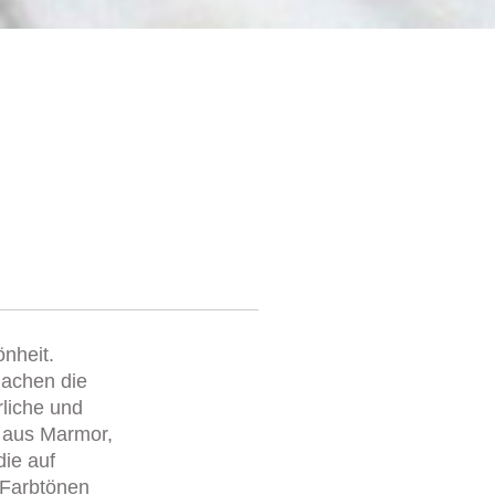
önheit.
 machen die
rliche und
n aus Marmor,
die auf
 Farbtönen