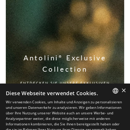
Antolini
Exclusive
®
Collection
ENTDECKEN SIE UNSERE EXKLUSIVEN
×
Diese Webseite verwendet Cookies.
Wir verwenden Cookies, um Inhalte und Anzeigen zu personalisieren
ITALIAN
und unseren Datenverkehr zu analysieren. Wir geben Informationen
über Ihre Nutzung unserer Website auch an unsere Werbe- und
ENGLISH
Analysepartner weiter, die diese möglicherweise mit anderen
Informationen kombinieren, die Sie ihnen bereitgestellt haben oder
SPANISH
die sie im Rahmen Ihrer Nutzung ihrer Dienste gesammelt haben.