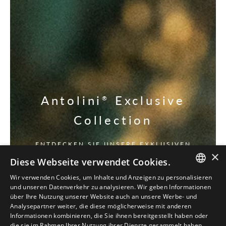
Antolini
Exclusive
®
Collection
ENTDECKEN SIE UNSERE EXKLUSIVEN
×
Diese Webseite verwendet Cookies.
Wir verwenden Cookies, um Inhalte und Anzeigen zu personalisieren
ITALIAN
und unseren Datenverkehr zu analysieren. Wir geben Informationen
über Ihre Nutzung unserer Website auch an unsere Werbe- und
ENGLISH
Analysepartner weiter, die diese möglicherweise mit anderen
Informationen kombinieren, die Sie ihnen bereitgestellt haben oder
SPANISH
die sie im Rahmen Ihrer Nutzung ihrer Dienste gesammelt haben.