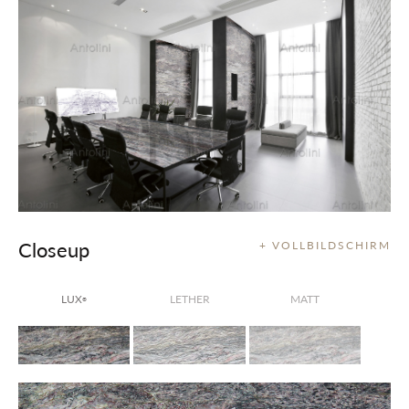
Closeup
+ VOLLBILDSCHIRM
LUX
LETHER
MATT
®