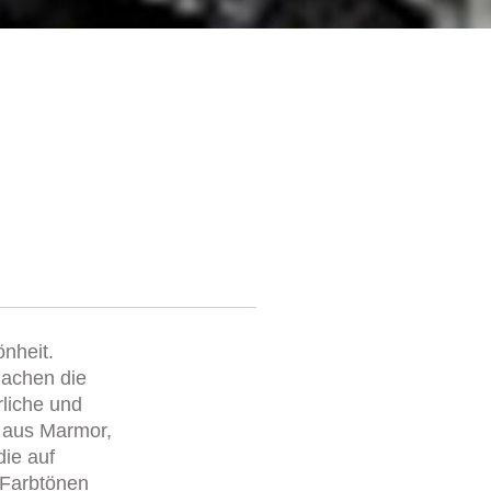
önheit.
 machen die
rliche und
n aus Marmor,
die auf
 Farbtönen