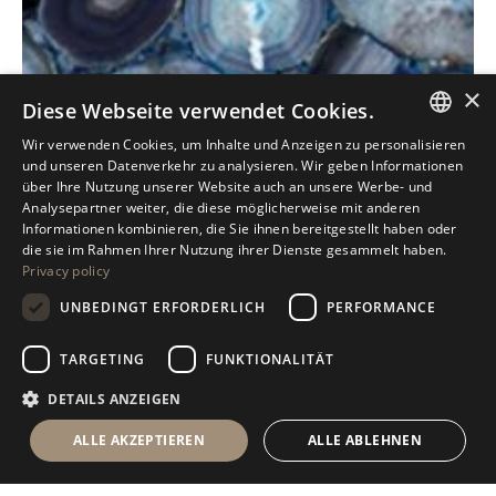
×
Diese Webseite verwendet Cookies.
Wir verwenden Cookies, um Inhalte und Anzeigen zu personalisieren
ITALIAN
und unseren Datenverkehr zu analysieren. Wir geben Informationen
über Ihre Nutzung unserer Website auch an unsere Werbe- und
ENGLISH
Analysepartner weiter, die diese möglicherweise mit anderen
Informationen kombinieren, die Sie ihnen bereitgestellt haben oder
SPANISH
die sie im Rahmen Ihrer Nutzung ihrer Dienste gesammelt haben.
Privacy policy
GERMAN
UNBEDINGT ERFORDERLICH
PERFORMANCE
RUSSIAN
FRENCH
TARGETING
FUNKTIONALITÄT
DETAILS ANZEIGEN
ALLE AKZEPTIEREN
ALLE ABLEHNEN