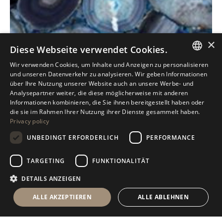
×
Diese Webseite verwendet Cookies.
Wir verwenden Cookies, um Inhalte und Anzeigen zu personalisieren
ITALIAN
und unseren Datenverkehr zu analysieren. Wir geben Informationen
über Ihre Nutzung unserer Website auch an unsere Werbe- und
ENGLISH
Analysepartner weiter, die diese möglicherweise mit anderen
Informationen kombinieren, die Sie ihnen bereitgestellt haben oder
SPANISH
die sie im Rahmen Ihrer Nutzung ihrer Dienste gesammelt haben.
Privacy policy
GERMAN
UNBEDINGT ERFORDERLICH
PERFORMANCE
RUSSIAN
FRENCH
TARGETING
FUNKTIONALITÄT
DETAILS ANZEIGEN
ALLE AKZEPTIEREN
ALLE ABLEHNEN