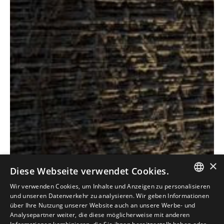
Antolini
Textures
Collectio
×
®
+
Diese Webseite verwendet Cookies.
Wir verwenden Cookies, um Inhalte und Anzeigen zu personalisieren
ENTDECKEN SIE UNSERE SAMMLUNG
ITALIAN
und unseren Datenverkehr zu analysieren. Wir geben Informationen
über Ihre Nutzung unserer Website auch an unsere Werbe- und
ENGLISH
Analysepartner weiter, die diese möglicherweise mit anderen